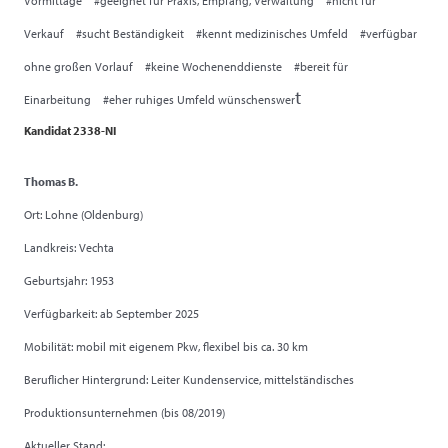
Vormittage #geeignet für Praxis, Empfang, Verwaltung #nicht für
Verkauf #sucht Beständigkeit #kennt medizinisches Umfeld #verfügbar
ohne großen Vorlauf #keine Wochenenddienste #bereit für
t
Einarbeitung #eher ruhiges Umfeld wünschenswer
Kandidat 2338-NI
Thomas B.
Ort: Lohne (Oldenburg)
Landkreis: Vechta
Geburtsjahr: 1953
Verfügbarkeit: ab September 2025
Mobilität: mobil mit eigenem Pkw, flexibel bis ca. 30 km
Beruflicher Hintergrund: Leiter Kundenservice, mittelständisches
Produktionsunternehmen (bis 08/2019)
Aktueller Stand: