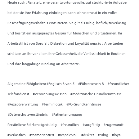
Heute sucht Renate L. eine verantwortungsvolle, gut strukturierte Aufgabe,
bei der sie ihre Erfahrung einbringen kann, ohne erneut in ein volles
Beschäftigungsverhältnis einzutreten. Sie gilt als ruhig, höflich, zuverlässig
und besitzt ein ausgeprägtes Gespür für Menschen und Situationen. Ihr
Arbeitsstil ist von Sorgfalt, Diskretion und Loyalität geprägt. Arbeitgeber
schätzen an ihr vor allem ihre Gelassenheit, die Verlässlichkeit in Routinen
und ihre langjährige Bindung an Arbeitsorte.
Allgemeine Fähigkeiten: #Englisch 3 von 5 #Führerschein B #freundlicher
Telefondienst #Verordnungswissen #medizinische Grundkenntnisse
#Rezeptverwaltung #Terminlogik #PC-Grundkenntnisse
#Datenschutzverständnis #Patientenumgang
Persönliche Stärken: #geduldig #freundlich #sorgfältig #zugewandt
#verlässlich #teamorientiert #respektvoll #diskret #ruhig #loyal