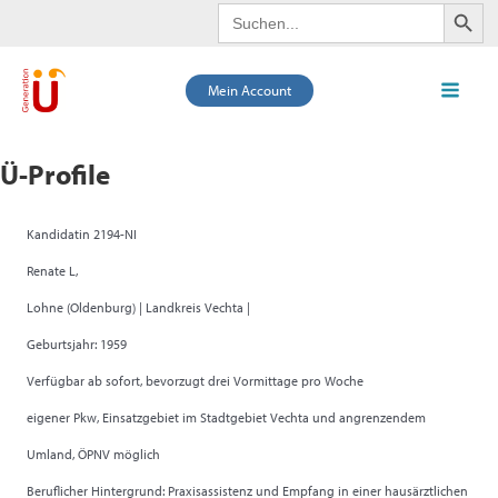
Search Butto
Search
Zum
for:
Inhalt
springen
Mein Account
Mai
Men
Ü-Profile
Kandidatin 2194-NI
Renate L,
Lohne (Oldenburg) | Landkreis Vechta |
Geburtsjahr: 1959
Verfügbar ab sofort, bevorzugt drei Vormittage pro Woche
eigener Pkw, Einsatzgebiet im Stadtgebiet Vechta und angrenzendem
Umland, ÖPNV möglich
Beruflicher Hintergrund: Praxisassistenz und Empfang in einer hausärztlichen