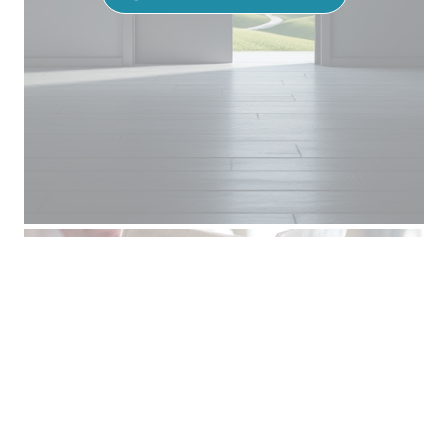
Reinschauen lohnt sich
Einsatzangebote, Entwicklungen und Einblicke
HIER MEHR ERFAHREN…