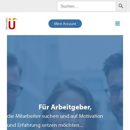
Search Butto
Search
Zum
for:
Inhalt
springen
Mein Account
Mai
Men
Für Arbeitgeber,
die Mitarbeiter suchen und auf Motivation
und Erfahrung setzen möchten...